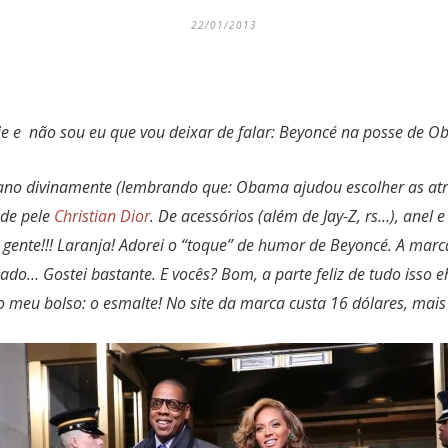
22/01/2013
je e n
ão
sou eu que vou deixar de falar: Beyoncé na posse de 
ano divinamente (lembrando que: Obama ajudou escolher as atraç
 de pele
Christian Dior
. De acessórios (
além
de Jay-Z, rs…), anel 
 gente!!! Laranja! Adorei o “toque” de humor de Beyoncé. A mar
ado… Gostei bastante. E vocês? Bom, a parte feliz de tudo isso e
 meu bolso: o esmalte! No site da marca custa 16 dólares, mais