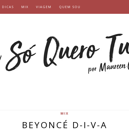
DICAS
MIX
VIAGEM
QUEM SOU
MIX
BEYONCÉ D-I-V-A