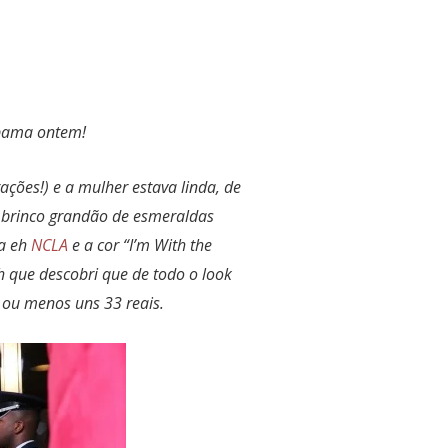
Obama ontem!
ões!) e a mulher estava linda, de
e brinco grandão de esmeraldas
ca eh
NCLA
e a cor “I’m With the
h que descobri que de todo o look
 ou menos uns 33 reais.