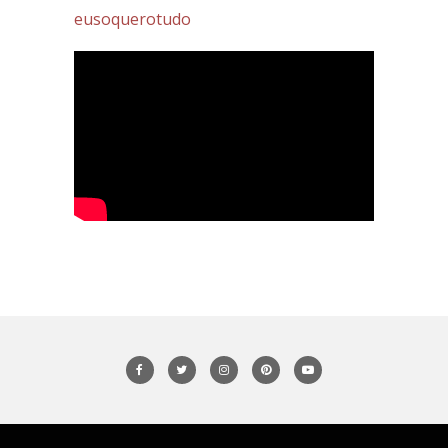
eusoquerotudo