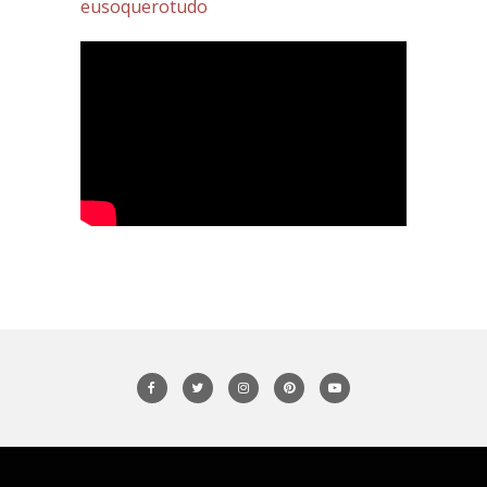
eusoquerotudo