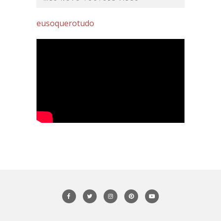
eusoquerotudo