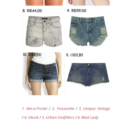
1. Net-a-Porter
/
2. Passarela
/
3. Unique Vintage
/
4. Olook
/
5. Urban Outfitters
/
6. Mad Lady