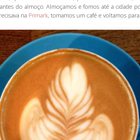
antes do almoço. Almoçamos e fomos até a cidade po
recisava na
Primark
, tomamos um café e voltamos para