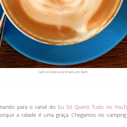
Café no Colonna & Small’s, em Bath.
lmando para o canal do
Eu Só Quero Tudo no YouT
rque a cidade é uma graça. Chegamos no camping a