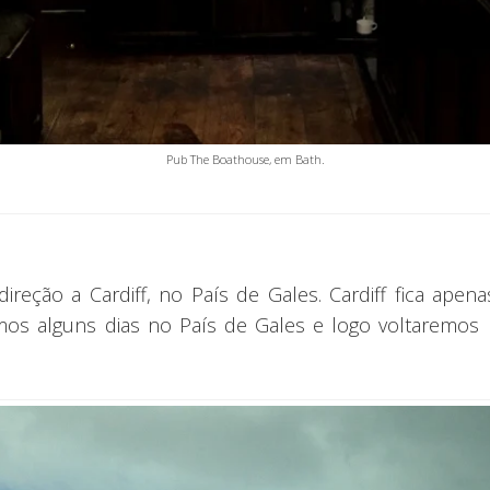
Pub The Boathouse, em Bath.
eção a Cardiff, no País de Gales. Cardiff fica ape
emos alguns dias no País de Gales e logo voltaremos 