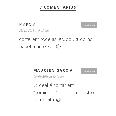
7 COMENTÁRIOS
MARCIA
Resposta
25/11/2018 at 9:47 pm
cortei em rodelas, grudou tudo no
papel manteiga… 🙁
MAUREEN GARCIA
Resposta
03/01/2019 at 10:18 am
O ideal é cortar em
“gominhos” como eu mostro
na receita. 😉