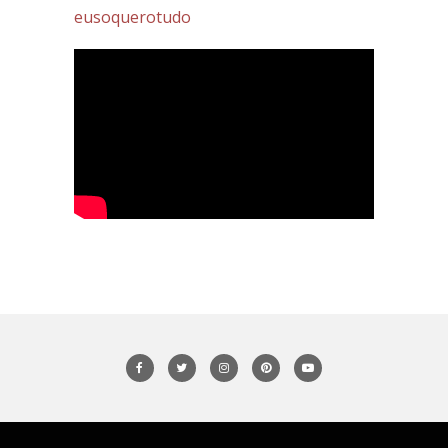
eusoquerotudo