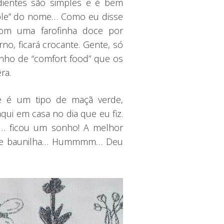
dientes são simples e é bem
mble” do nome… Como eu disse
com uma farofinha doce por
, ficará crocante. Gente, só
nho de “comfort food” que os
ra.
e é um tipo de maçã verde,
ui em casa no dia que eu fiz.
i… ficou um sonho! A melhor
e de baunilha… Hummmm… Deu