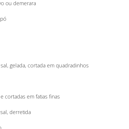
avo ou demerara
 pó
m sal, gelada, cortada em quadradinhos
 cortadas em fatias finas
sal, derretida
o