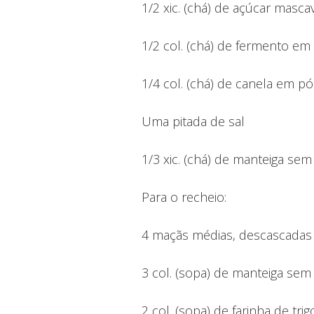
1/2 xic. (chá) de açúcar masc
1/2 col. (chá) de fermento em
1/4 col. (chá) de canela em pó
Uma pitada de sal
1/3 xic. (chá) de manteiga se
Para o recheio:
4 maçãs médias, descascadas e
3 col. (sopa) de manteiga sem 
2 col. (sopa) de farinha de trig