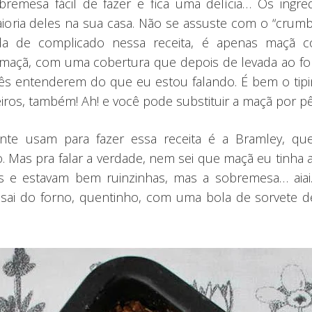
emesa fácil de fazer e fica uma delícia… Os ingre
aioria deles na sua casa. Não se assuste com o “cru
da de complicado nessa receita, é apenas maçã 
çã, com uma cobertura que depois de levada ao forno
s entenderem do que eu estou falando. É bem o tipi
eiros, também! Ah! e você pode substituir a maçã por pê
te usam para fazer essa receita é a Bramley, qu
Mas pra falar a verdade, nem sei que maçã eu tinha aq
tes e estavam bem ruinzinhas, mas a sobremesa… aia
 sai do forno, quentinho, com uma bola de sorvet