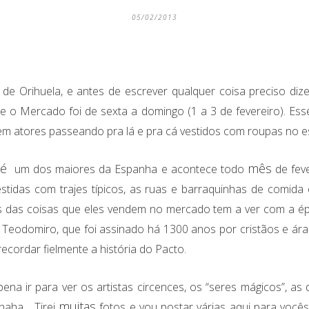
05/02/2013
e Orihuela, e antes de escrever qualquer coisa preciso dizer
e o Mercado foi de sexta a domingo (1 a 3 de fevereiro). Es
m atores passeando pra lá e pra cá vestidos com roupas no es
é
mês
um dos maiores da Espanha e acontece todo
de feve
tidas com trajes típicos, as ruas e barraquinhas de comida 
as das coisas que eles vendem no mercado tem a ver com a é
e Teodomiro, que foi assinado há 1300 anos por cristãos e ára
recordar fielmente a história do Pacto.
pena ir para ver os artistas circences, os “seres mágicos”, as
muitas
haha… Tirei
fotos e vou postar várias aqui para você