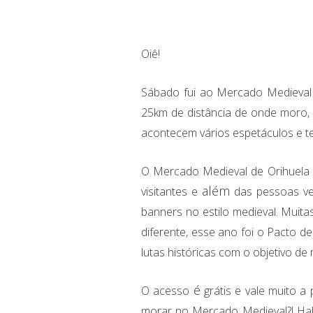
Oiê!
Sábado
fui ao Mercado Medieval d
25km de distância de onde moro, 
acontecem vários espetáculos e te
O Mercado Medieval de Orihuela
além
visitantes e
das pessoas ves
banners no estilo medieval. Muit
diferente, esse ano foi o Pacto d
lutas históricas com o objetivo de 
é
O acesso
grátis e vale muito a 
morar no Mercado Medieval?! Ha