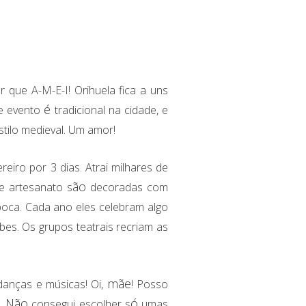
 que A-M-E-I! Orihuela fica a uns
é
se evento
tradicional na cidade, e
tilo medieval. Um amor!
reiro por 3 dias. Atrai milhares de
ão
e artesanato s
decoradas com
poca. Cada ano eles celebram algo
bes. Os grupos teatrais recriam as
mãe
 danças e músicas! Oi,
! Posso
Não
ó
s.
consegui escolher s
umas