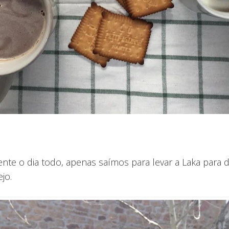
nte o dia todo, apenas saímos para levar a Laka para 
jo.