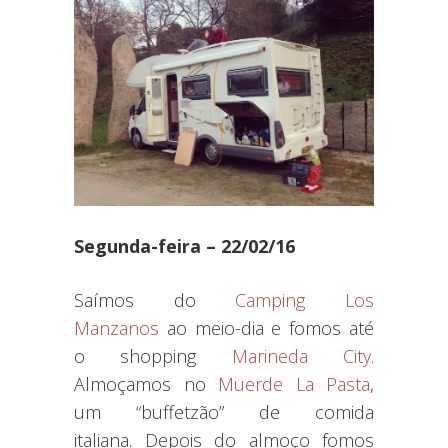
Segunda-feira – 22/02/16
Saímos do
Camping Los
Manzanos
ao meio-dia e fomos até
o shopping
Marineda City
.
Almoçamos no
Muerde La Pasta
,
um “buffetzão” de comida
italiana. Depois do almoço fomos