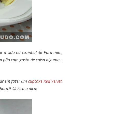
ar a vida na cozinha! 😀 Para mim,
 um pão com gosto de coisa alguma…
rar em fazer um
cupcake Red Velvet
,
ra?! 😉 Fica a dica!