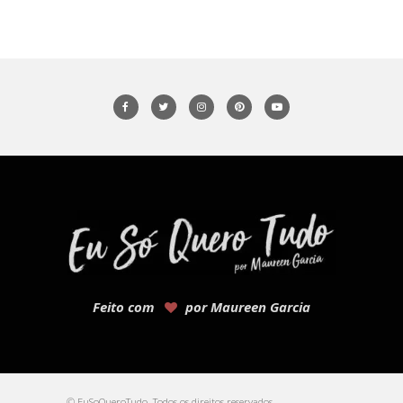
Feito com
por Maureen Garcia
© EuSoQueroTudo. Todos os direitos reservados.