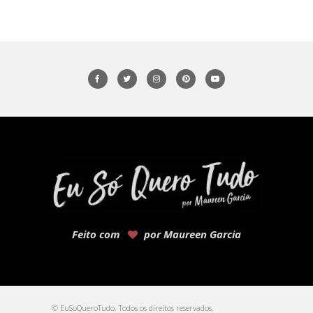
Feito com
por Maureen Garcia
© EuSoQueroTudo. Todos os direitos reservados.